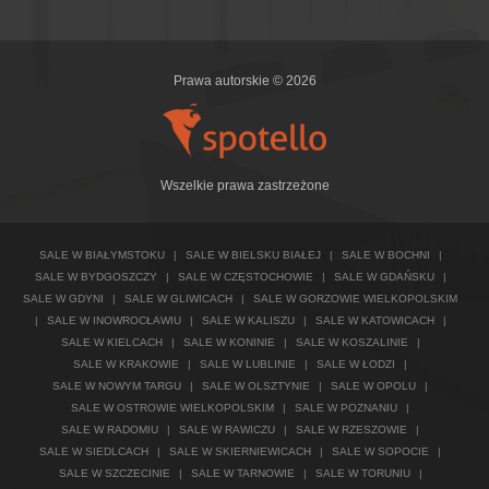
Prawa autorskie © 2026
Wszelkie prawa zastrzeżone
SALE W BIAŁYMSTOKU
|
SALE W BIELSKU BIAŁEJ
|
SALE W BOCHNI
|
SALE W BYDGOSZCZY
|
SALE W CZĘSTOCHOWIE
|
SALE W GDAŃSKU
|
SALE W GDYNI
|
SALE W GLIWICACH
|
SALE W GORZOWIE WIELKOPOLSKIM
|
SALE W INOWROCŁAWIU
|
SALE W KALISZU
|
SALE W KATOWICACH
|
SALE W KIELCACH
|
SALE W KONINIE
|
SALE W KOSZALINIE
|
SALE W KRAKOWIE
|
SALE W LUBLINIE
|
SALE W ŁODZI
|
SALE W NOWYM TARGU
|
SALE W OLSZTYNIE
|
SALE W OPOLU
|
SALE W OSTROWIE WIELKOPOLSKIM
|
SALE W POZNANIU
|
SALE W RADOMIU
|
SALE W RAWICZU
|
SALE W RZESZOWIE
|
SALE W SIEDLCACH
|
SALE W SKIERNIEWICACH
|
SALE W SOPOCIE
|
SALE W SZCZECINIE
|
SALE W TARNOWIE
|
SALE W TORUNIU
|