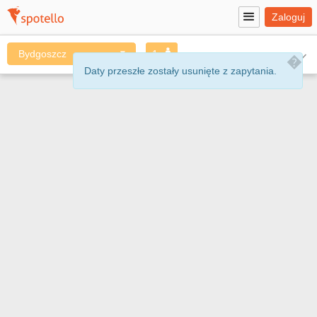
Zaloguj
⌵
Bydgoszcz
1
��
Daty przeszłe zostały usunięte z zapytania.