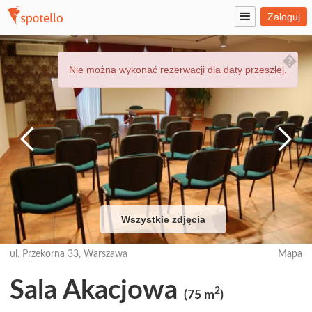
Zaloguj
��
Nie można wykonać rezerwacji dla daty przeszłej.
Wszystkie zdjęcia
ul. Przekorna 33, Warszawa
Mapa
Sala Akacjowa
2
(75 m
)