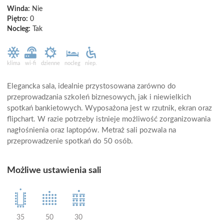
Winda:
Nie
Piętro:
0
Nocleg:
Tak
klima
wi-fi
dzienne
nocleg
niep.
Elegancka sala, idealnie przystosowana zarówno do
przeprowadzania szkoleń biznesowych, jak i niewielkich
spotkań bankietowych. Wyposażona jest w rzutnik, ekran oraz
flipchart. W razie potrzeby istnieje możliwość zorganizowania
nagłośnienia oraz laptopów. Metraż sali pozwala na
przeprowadzenie spotkań do 50 osób.
Możliwe ustawienia sali
35
50
30