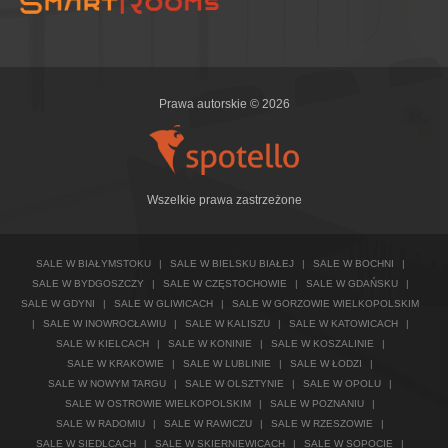
Prawa autorskie © 2026
Wszelkie prawa zastrzeżone
SALE W BIAŁYMSTOKU
|
SALE W BIELSKU BIAŁEJ
|
SALE W BOCHNI
|
SALE W BYDGOSZCZY
|
SALE W CZĘSTOCHOWIE
|
SALE W GDAŃSKU
|
SALE W GDYNI
|
SALE W GLIWICACH
|
SALE W GORZOWIE WIELKOPOLSKIM
|
SALE W INOWROCŁAWIU
|
SALE W KALISZU
|
SALE W KATOWICACH
|
SALE W KIELCACH
|
SALE W KONINIE
|
SALE W KOSZALINIE
|
SALE W KRAKOWIE
|
SALE W LUBLINIE
|
SALE W ŁODZI
|
SALE W NOWYM TARGU
|
SALE W OLSZTYNIE
|
SALE W OPOLU
|
SALE W OSTROWIE WIELKOPOLSKIM
|
SALE W POZNANIU
|
SALE W RADOMIU
|
SALE W RAWICZU
|
SALE W RZESZOWIE
|
SALE W SIEDLCACH
|
SALE W SKIERNIEWICACH
|
SALE W SOPOCIE
|