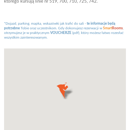
którego kursują linie nr 519, 700, 710, 725, 742.
*Dojazd, parking, mapka, wskazówki jak trafić do sali -
te informacje będą
potrzebne
Tobie oraz uczestnikom. Gdy dokonujesz rezerwacji w
Smart
Rooms
,
otrzymujesz je w praktycznym
VOUCHERZE
(pdf), który możesz łatwo rozesłać
wszystkim zainteresowanym.