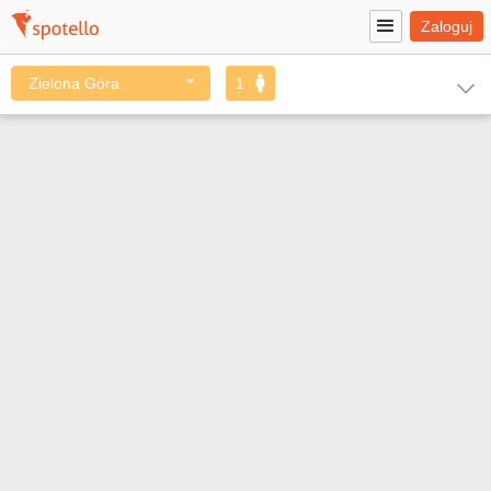
Zaloguj
⌵
Zielona Góra
1