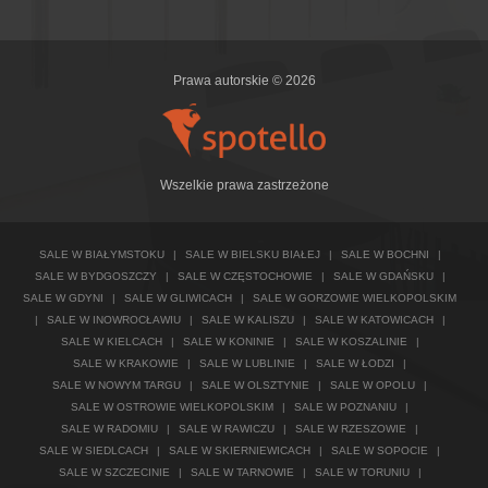
Prawa autorskie © 2026
Wszelkie prawa zastrzeżone
SALE W BIAŁYMSTOKU
|
SALE W BIELSKU BIAŁEJ
|
SALE W BOCHNI
|
SALE W BYDGOSZCZY
|
SALE W CZĘSTOCHOWIE
|
SALE W GDAŃSKU
|
SALE W GDYNI
|
SALE W GLIWICACH
|
SALE W GORZOWIE WIELKOPOLSKIM
|
SALE W INOWROCŁAWIU
|
SALE W KALISZU
|
SALE W KATOWICACH
|
SALE W KIELCACH
|
SALE W KONINIE
|
SALE W KOSZALINIE
|
SALE W KRAKOWIE
|
SALE W LUBLINIE
|
SALE W ŁODZI
|
SALE W NOWYM TARGU
|
SALE W OLSZTYNIE
|
SALE W OPOLU
|
SALE W OSTROWIE WIELKOPOLSKIM
|
SALE W POZNANIU
|
SALE W RADOMIU
|
SALE W RAWICZU
|
SALE W RZESZOWIE
|
SALE W SIEDLCACH
|
SALE W SKIERNIEWICACH
|
SALE W SOPOCIE
|
SALE W SZCZECINIE
|
SALE W TARNOWIE
|
SALE W TORUNIU
|