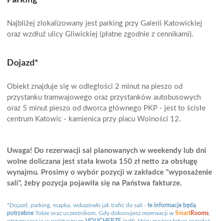
Parking*
Najbliżej zlokalizowany jest parking przy Galerii Katowickiej
oraz wzdłuż ulicy Gliwickiej (płatne zgodnie z cennikami).
Dojazd*
Obiekt znajduje się w odległości 2 minut na pieszo od
przystanku tramwajowego oraz przystanków autobusowych
oraz 5 minut pieszo od dworca głównego PKP - jest to ścisłe
centrum Katowic - kamienica przy placu Wolności 12.
Uwaga! Do rezerwacji sal planowanych w weekendy lub dni
wolne doliczana jest stała kwota 150 zł netto za obsługę
wynajmu. Prosimy o wybór pozycji w zakładce "wyposażenie
sali", żeby pozycja pojawiła się na Państwa fakturze.
*Dojazd, parking, mapka, wskazówki jak trafić do sali -
te informacje będą
potrzebne
Tobie oraz uczestnikom. Gdy dokonujesz rezerwacji w
Smart
Rooms
,