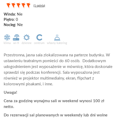
(1 opinia)
Winda:
Nie
Piętro:
0
Nocleg:
Nie
klima
wi-fi
dzienne
centrum
własny katering
Przestronna, jasna sala zlokalizowana na parterze budynku. W
ustawieniu teatralnym pomieści do 60 osób. Dodatkowym
udogodnieniem jest wyposażenie w mównicę, która doskonale
sprawdzi się podczas konferencji. Sala wyposażona jest
również w projektor multimedialny, ekran, flipchart z
kolorowymi pisakami, i inne.
Uwaga!
Cena za godzinę wynajmu sali w weekend wynosi 100 zł
netto.
Do rezerwacji sal planowanych w weekendy lub dni wolne