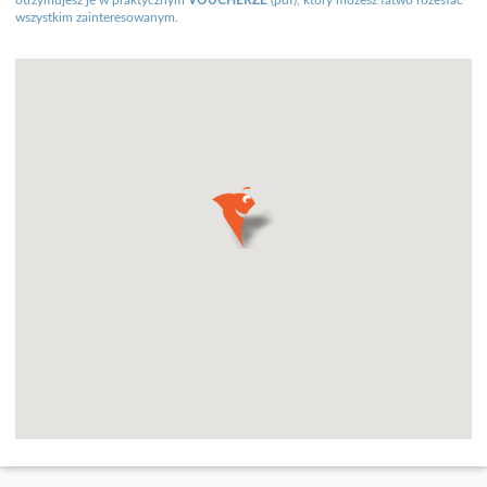
otrzymujesz je w praktycznym
VOUCHERZE
(pdf), który możesz łatwo rozesłać
wszystkim zainteresowanym.