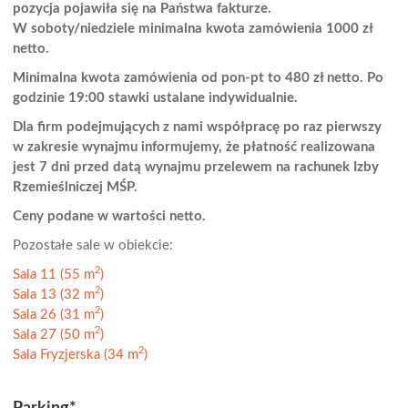
pozycja pojawiła się na Państwa fakturze.
W soboty/niedziele minimalna kwota zamówienia 1000 zł
netto.
Minimalna kwota zamówienia od pon-pt to 480 zł netto. Po
godzinie 19:00 stawki ustalane indywidualnie.
Dla firm podejmujących z nami współpracę po raz pierwszy
w zakresie wynajmu informujemy, że płatność realizowana
jest 7 dni przed datą wynajmu przelewem na rachunek Izby
Rzemieślniczej MŚP.
Ceny podane w wartości netto.
Pozostałe sale w obiekcie:
2
Sala 11 (55 m
)
2
Sala 13 (32 m
)
2
Sala 26 (31 m
)
2
Sala 27 (50 m
)
2
Sala Fryzjerska (34 m
)