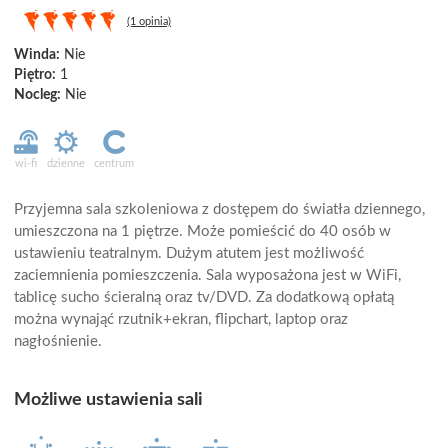
(1 opinia)
Winda:
Nie
Piętro:
1
Nocleg:
Nie
wi-fi
dzienne
centrum
Przyjemna sala szkoleniowa z dostępem do światła dziennego,
umieszczona na 1 piętrze. Może pomieścić do 40 osób w
ustawieniu teatralnym. Dużym atutem jest możliwość
zaciemnienia pomieszczenia. Sala wyposażona jest w WiFi,
tablicę sucho ścieralną oraz tv/DVD. Za dodatkową opłatą
można wynająć rzutnik+ekran, flipchart, laptop oraz
nagłośnienie.
Możliwe ustawienia sali