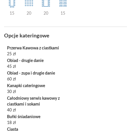
15
20
20
15
Opcje kateringowe
Przerwa Kawowa z ciastkami
25 zł
Obiad - drugie danie
45 zł
Obiad - zupa i drugie danie
60 zł
Kanapki cateringowe
30 zł
Całodniowy serwis kawowy z
ciastkami i sokami
40 zł
Bułki śniadaniowe
18 zł
Ciasta