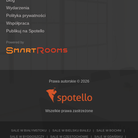
Blog
Wydarzenia
Polityka prywatności
Współpraca
Publikuj na Spotello
Powered by
Prawa autorskie © 2026
Wszelkie prawa zastrzeżone
SALE W BIAŁYMSTOKU
|
SALE W BIELSKU BIAŁEJ
|
SALE W BOCHNI
|
SALE W BYDGOSZCZY
|
SALE W CZĘSTOCHOWIE
|
SALE W GDAŃSKU
|