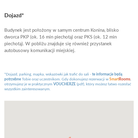
Dojazd*
Budynek jest położony w samym centrum Konina, blisko
dworca PKP (ok. 16 min piechotą) oraz PKS (ok. 12 min
piechotą). W pobliżu znajduje się również przystanek
autobusowy komunikacji miejskiej.
*Dojazd, parking, mapka, wskazówki jak trafić do sali -
te informacje będą
potrzebne
Tobie oraz uczestnikom. Gdy dokonujesz rezerwacji w
Smart
Rooms
,
otrzymujesz je w praktycznym
VOUCHERZE
(pdf), który możesz łatwo rozesłać
wszystkim zainteresowanym.