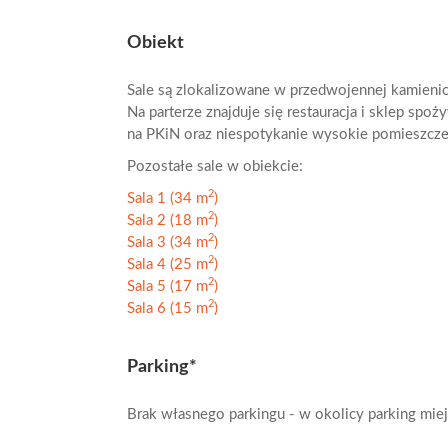
Obiekt
Sale są zlokalizowane w przedwojennej kamienic
Na parterze znajduje się restauracja i sklep spo
na PKiN oraz niespotykanie wysokie pomieszcze
Pozostałe sale w obiekcie:
2
Sala 1 (34 m
)
2
Sala 2 (18 m
)
2
Sala 3 (34 m
)
2
Sala 4 (25 m
)
2
Sala 5 (17 m
)
2
Sala 6 (15 m
)
Parking*
Brak własnego parkingu - w okolicy parking miejs