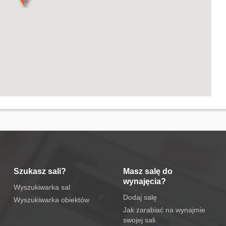
Szukasz sali?
Masz salę do
wynajęcia?
Wyszukiwarka sal
Dodaj salę
Wyszukiwarka obiektów
Jak zarabiać na wynajmie
swojej sali