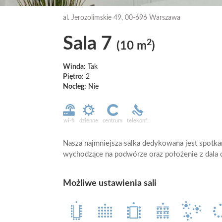
al. Jerozolimskie 49, 00-696 Warszawa
Sala 7
2
(10 m
)
Winda:
Tak
Piętro:
2
Nocleg:
Nie
wi-fi
dzienne
centrum
telekonf.
Nasza najmniejsza salka dedykowana jest spot
wychodzące na podwórze oraz położenie z dala od
Możliwe ustawienia sali