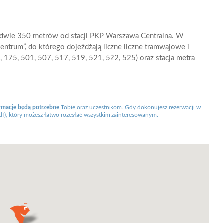
edwie 350 metrów od stacji PKP Warszawa Centralna. W
entrum”, do którego dojeżdżają liczne liczne tramwajowe i
 175, 501, 507, 517, 519, 521, 522, 525) oraz stacja metra
ormacje będą potrzebne
Tobie oraz uczestnikom. Gdy dokonujesz rezerwacji w
df), który możesz łatwo rozesłać wszystkim zainteresowanym.