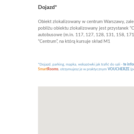
Dojazd*
Obiekt zlokalizowany w centrum Warszawy, zal
pobliżu obiektu zlokalizowany jest przystanek “C
autobusowe (m.in. 117, 127, 128, 131, 158, 171,
“Centrum”, na którą kursuje skład M1
*Dojazd, parking, mapka, wskazówki jak trafić do sali -
te inf
Smart
Rooms
, otrzymujesz je w praktycznym
VOUCHERZE
(p