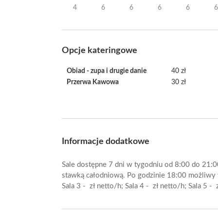
4
6
6
6
6
6
Opcje kateringowe
Obiad - zupa i drugie danie
40 zł
Przerwa Kawowa
30 zł
Informacje dodatkowe
Sale dostępne 7 dni w tygodniu od 8:00 do 21:0
stawką całodniową. Po godzinie 18:00 możliwy wy
Sala 3 - zł netto/h; Sala 4 - zł netto/h; Sala 5 - 