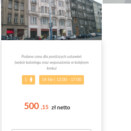
Podana cena dla poniższych ustawień
(wybór kateringu oraz wyposażenia w kolejnym
kroku)
1
14 Sie
|
12:00 - 17:00
500
,15
zł netto