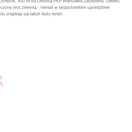
y Ochocie, 300 m od Dworca PKP Warszawa Zachodnia. Obiekt,
oczony jest zielenią - niemal w bezpośrednim sąsiedztwie
tu znajduję się także duży hotel.
2
)
2
)