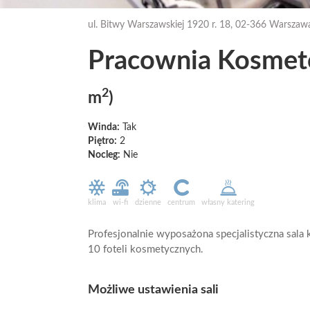
ul. Bitwy Warszawskiej 1920 r. 18, 02-366 Warszaw
Pracownia Kosmeto
2
m
)
Winda:
Tak
Piętro:
2
Nocleg:
Nie
klima
wi-fi
dzienne
centrum
własny katering
Profesjonalnie wyposażona specjalistyczna sala
10 foteli kosmetycznych.
Możliwe ustawienia sali