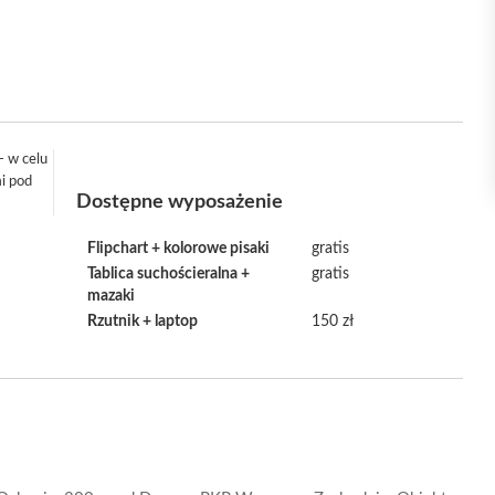
- w celu
mi pod
Dostępne wyposażenie
Flipchart + kolorowe pisaki
gratis
Tablica suchościeralna +
gratis
mazaki
Rzutnik + laptop
150 zł