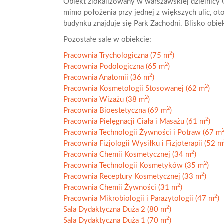
Obiekt zlokalizowany w warszawskiej dzielnic
mimo położenia przy jednej z większych ulic, ot
budynku znajduje się Park Zachodni. Blisko obiek
Pozostałe sale w obiekcie:
2
Pracownia Trychologiczna (75 m
)
2
Pracownia Podologiczna (65 m
)
2
Pracownia Anatomii (36 m
)
2
Pracownia Kosmetologii Stosowanej (62 m
)
2
Pracownia Wizażu (38 m
)
2
Pracownia Bioestetyczna (69 m
)
2
Pracownia Pielęgnacji Ciała i Masażu (61 m
)
Pracownia Technologii Żywności i Potraw (67 m
Pracownia Fizjologii Wysiłku i Fizjoterapii (52 m
2
Pracownia Chemii Kosmetycznej (34 m
)
2
Pracownia Technologii Kosmetyków (35 m
)
2
Pracownia Receptury Kosmetycznej (33 m
)
2
Pracownia Chemii Żywności (31 m
)
2
Pracownia Mikrobiologii i Parazytologii (47 m
)
2
Sala Dydaktyczna Duża 2 (80 m
)
2
Sala Dydaktyczna Duża 1 (70 m
)