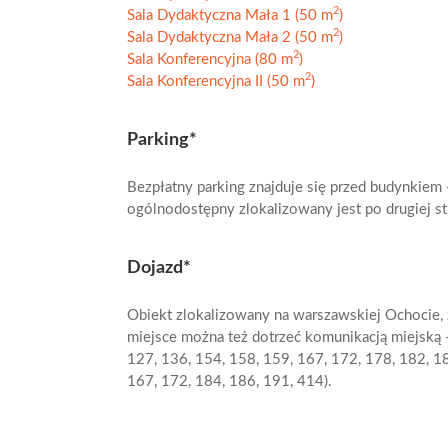
2
Sala Dydaktyczna Mała 1 (50 m
)
2
Sala Dydaktyczna Mała 2 (50 m
)
2
Sala Konferencyjna (80 m
)
2
Sala Konferencyjna II (50 m
)
Parking*
Bezpłatny parking znajduje się przed budynkiem -
ogólnodostępny zlokalizowany jest po drugiej str
Dojazd*
Obiekt zlokalizowany na warszawskiej Ochocie
miejsce można też dotrzeć komunikacją miejską -
127, 136, 154, 158, 159, 167, 172, 178, 182, 18
167, 172, 184, 186, 191, 414).