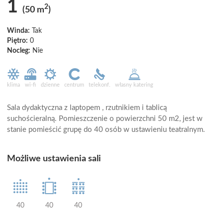
1
2
(50 m
)
Winda:
Tak
Piętro:
0
Nocleg:
Nie
klima
wi-fi
dzienne
centrum
telekonf.
własny katering
Sala dydaktyczna z laptopem , rzutnikiem i tablicą
suchościeralną. Pomieszczenie o powierzchni 50 m2, jest w
stanie pomieścić grupę do 40 osób w ustawieniu teatralnym.
Możliwe ustawienia sali
40
40
40