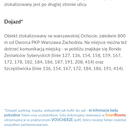
zlokalizowany jest po drugiej stronie ulicy.
Dojazd*
Obiekt zlokalizowany na warszawskiej Ochocie, zaledwie 800
m od Dworca PKP Warszawa Zachodnia. Na miejsce można też
dotrzeć komunikacją miejską - w pobliżu znajduje się Rondo
Zesłańców Syberyskich (linie 127, 136, 154, 158, 159, 167,
172, 178, 182, 184, 186, 187, 191, 208, 414) oraz
Szczęśliwicka (linie 136, 154, 167, 172, 184, 186, 191, 414).
*Dojazd, parking, mapka, wskazówki jak trafić do sali -
te informacje będą
potrzebne
Tobie oraz uczestnikom. Gdy dokonujesz rezerwacji w
Smart
Rooms
,
otrzymujesz je w praktycznym
VOUCHERZE
(pdf), który możesz łatwo rozesłać
wszystkim zainteresowanym.