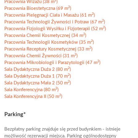
2
Pracownia Wizażu (38 m
)
2
Pracownia Bioestetyczna (69 m
)
2
Pracownia Pielęgnacji Ciała i Masażu (61 m
)
2
Pracownia Technologii Żywności i Potraw (67 m
)
2
Pracownia Fizjologii Wysiłku i Fizjoterapii (52 m
)
2
Pracownia Chemii Kosmetycznej (34 m
)
2
Pracownia Technologii Kosmetyków (35 m
)
2
Pracownia Receptury Kosmetycznej (33 m
)
2
Pracownia Chemii Żywności (31 m
)
2
Pracownia Mikrobiologii i Parazytologii (47 m
)
2
Sala Dydaktyczna Duża 2 (80 m
)
2
Sala Dydaktyczna Duża 1 (70 m
)
2
Sala Dydaktyczna Mała 2 (50 m
)
2
Sala Konferencyjna (80 m
)
2
Sala Konferencyjna II (50 m
)
Parking*
Bezpłatny parking znajduje się przed budynkiem - istnieje
możliwość rezerwacji miejsca. Parking ogólnodostępny